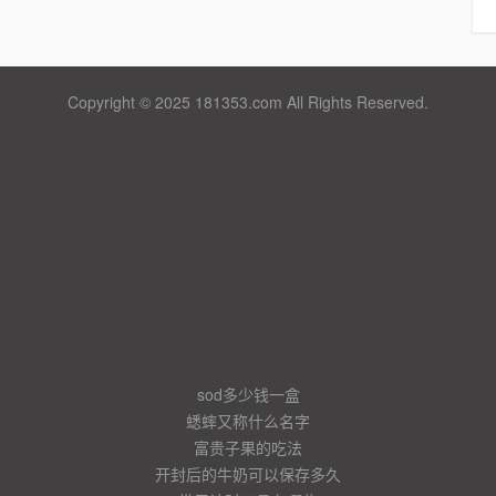
Copyright © 2025 181353.com All Rights Reserved.
sod多少钱一盒
蟋蟀又称什么名字
富贵子果的吃法
开封后的牛奶可以保存多久